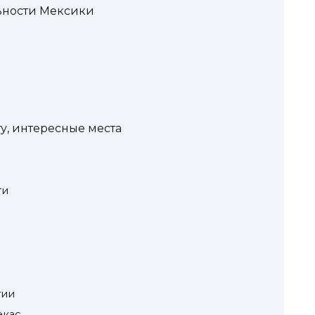
ьности Мексики
у, интересные места
ти
гии
екас