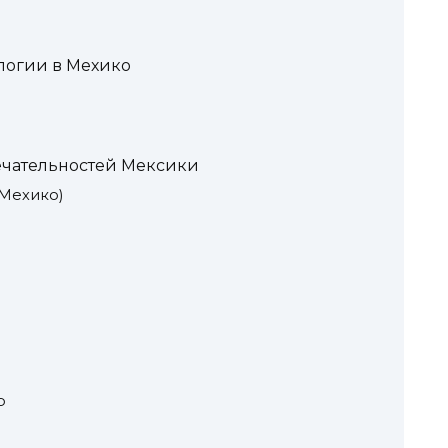
логии в Мехико
ечательностей Мексики
(Мехико)
р