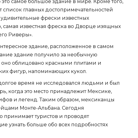
 это самое большое здание в мире. Кроме того,
т список главных достопримечательностей
 удивительные фрески известных
 самая известная фреска во Дворце изящных
его Риверы».
нтересное здание, расположенное в самом
вание здание получило за необычную
а оно облицовано красными плитами и
их фигур, напоминающих кукол.
долгое время не исследовался людьми и был
рь, когда это место принадлежит Мексике,
ифов и легенд. Таким образом, мексиканцы
дейцами Монте-Альбана. Сегодня
но принимает туристов и проводят
ие узнать больше обо всех подробностях