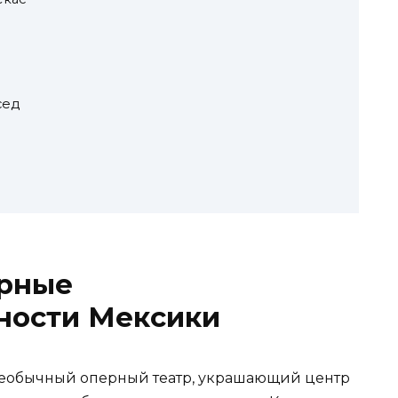
сед
урные
ности Мексики
необычный оперный театр, украшающий центр