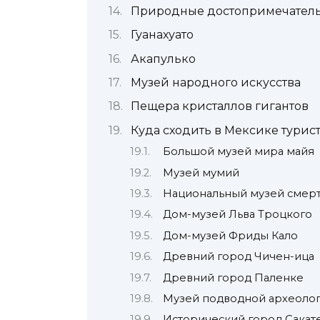
Природные достопримечател
Гуанахуато
Акапулько
Музей народного искусства
Пещера кристаллов гигантов
Куда сходить в Мексике турист
Большой музей мира майя
Музей мумий
Национальный музей смер
Дом-музей Льва Троцкого
Дом-музей Фриды Кало
Древний город Чичен-ица
Древний город Паленке
Музей подводной археоло
Исторический город Сакат