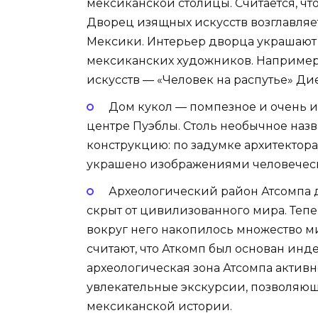
мексиканской столицы. Считается, что
Дворец изящных искусств возглавляе
Мексики. Интерьер дворца украшают
мексиканских художников. Например,
искусств — «Человек на распутье» Ди
Дом кукол — помпезное и очень и
центре Пуэблы. Столь необычное наз
конструкцию: по задумке архитектор
украшено изображениями человеческ
Археологический район Атсомпа 
скрыт от цивилизованного мира. Тепе
вокруг него накопилось множество м
считают, что Аткомп был основан ин
археологическая зона Атсомпа актив
увлекательные экскурсии, позволяющ
мексиканской истории.