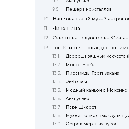
Акапулько
Пещера кристаллов
Национальный музей антропо
Чичен-Ица
Сеноты на полуострове Юкатан
Топ-10 интересных достоприм
Дворец изящных искусств 
Монте-Альбан
Пирамиды Теотиуакана
Эк-Балам
Медный каньон в Мексике
Акапулько
Парк Шкарет
Музей подводных скульпту
Остров мертвых кукол