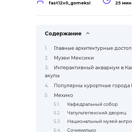
fast12v0_gomeksi
25 мин
Содержание
Главные архитектурные досто
Музеи Мексики
Интерактивный аквариум в Кан
акулы
Популярны курортные города
Мехико
Кафедральный собор
Чапультепекский дворец
Национальный музей антр
Сочимилько