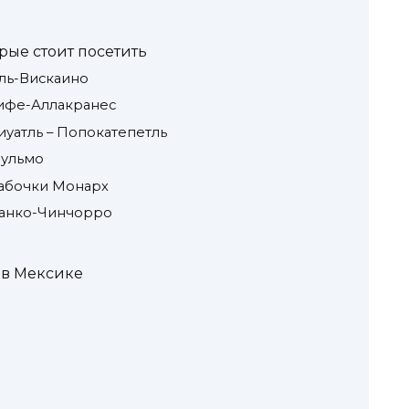
рые стоит посетить
ль-Вискаино
ифе-Аллакранес
уатль – Попокатепетль
Пульмо
абочки Монарх
анко-Чинчорро
 в Мексике